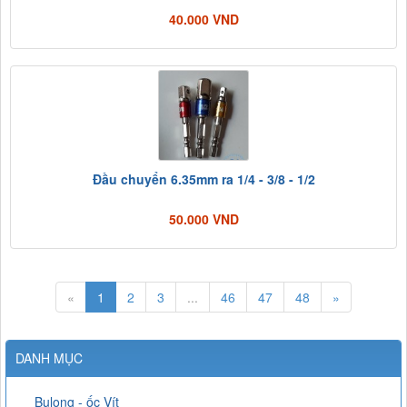
40.000 VND
Đầu chuyển 6.35mm ra 1/4 - 3/8 - 1/2
50.000 VND
«
1
2
3
...
46
47
48
»
DANH MỤC
Bulong - ốc Vít