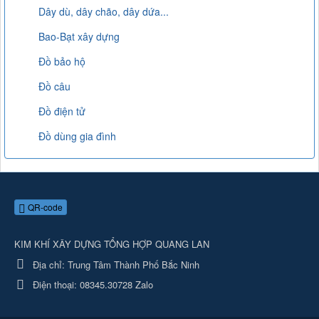
Dây dù, dây chão, dây dứa...
Bao-Bạt xây dựng
Đồ bảo hộ
Đồ câu
Đồ điện tử
Đồ dùng gia đình
QR-code
KIM KHÍ XÂY DỰNG TỔNG HỢP QUANG LAN
Địa chỉ:
Trung Tâm Thành Phố Bắc Ninh
Điện thoại:
08345.30728 Zalo