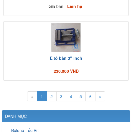
Giá bán:
Liên hệ
Ê tô bàn 3" inch
230.000 VND
«
1
2
3
4
5
6
»
DANH MỤC
Bulong - ốc Vít