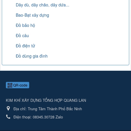
Dây dù, dây chão, dây dứa...
Bao-Bạt xây dựng
Đồ bảo hộ
Đồ câu
Đồ điện tử
Đồ dùng gia đình
QR-code
KIM KHÍ XÂY DỰNG TỔNG HỢP QUANG LAN
Địa chỉ:
Trung Tâm Thành Phố Bắc Ninh
Điện thoại:
08345.30728 Zalo