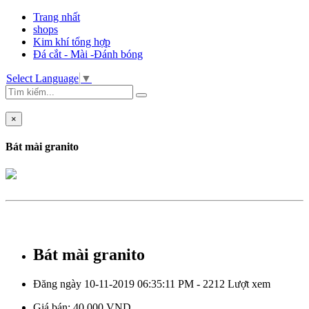
Trang nhất
shops
Kim khí tổng hợp
Đá cắt - Mài -Đánh bóng
Select Language
▼
×
Bát mài granito
Bát mài granito
Đăng ngày 10-11-2019 06:35:11 PM - 2212 Lượt xem
Giá bán:
40.000 VND