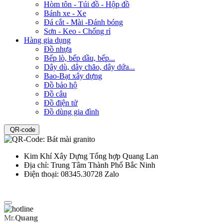
Hòm tôn - Túi đồ - Hộp đồ
Bánh xe - Xe
Đá cắt - Mài -Đánh bóng
Sơn - Keo - Chống rỉ
Hàng gia dụng
Đồ nhựa
Bếp lò, bếp dầu, bếp...
Dây dù, dây chão, dây dứa...
Bao-Bạt xây dựng
Đồ bảo hộ
Đồ câu
Đồ điện tử
Đồ dùng gia đình
QR-code
Kim Khí Xây Dựng Tổng hợp Quang Lan
Địa chỉ:
Trung Tâm Thành Phố Bắc Ninh
Điện thoại:
08345.30728 Zalo
Mr.
Quang