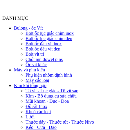
DANH MỤC
Bulong - ốc Vít
Bolt ốc lục giác chìm inox
Bolt ốc lục giác chìm đen
Bolt ốc đầu vít inox
Bolt ốc đầu vít đen
Bolt vít trí
Chốt pin dowel pins
Ốc vít khác
Máy và phụ kiện
Phụ kiện nhôm định hình
Máy các loại
Kim khí tổng hợp
Tô vít - Lục giác - Tô vít sao
Kìm - Bộ dụng cụ sửa chữa
Mũi khoan - Đục - Doa
Đồ sắt-Inox
Khoá các loại
Lưới
Thước dây - Thước rút - Thước Nivo
Kéo - Cưa - Dao