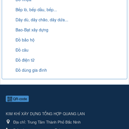
Bếp lò, bếp dầu, bếp...
Dây dù, dây chão, dây dứa...
Bao-Bạt xây dựng
Đồ bảo hộ
Đồ câu
Đồ điện tử
Đồ dùng gia đình
QR-code
KIM KHÍ XÂY DỰNG TỔNG HỢP QUANG LAN
Địa chỉ:
Trung Tâm Thành Phố Bắc Ninh