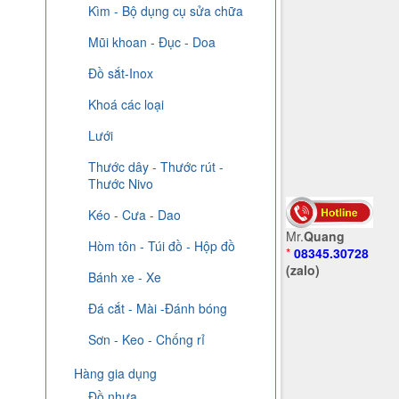
Kìm - Bộ dụng cụ sửa chữa
Mũi khoan - Đục - Doa
Đồ sắt-Inox
Khoá các loại
Lưới
Thước dây - Thước rút -
Thước Nivo
Kéo - Cưa - Dao
Mr.
Quang
Hòm tôn - Túi đồ - Hộp đồ
*
08345.30728
(zalo)
Bánh xe - Xe
Đá cắt - Mài -Đánh bóng
Sơn - Keo - Chống rỉ
Hàng gia dụng
Đồ nhựa