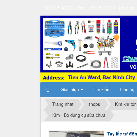
08345.30728
Zalo: 08345.30728
Address:
Giới thiệu
Tìm kiếm
Liên hệ
Trang nhất
shops
Kim khí tổ
Kìm - Bộ dụng cụ sửa chữa
Tay lắc tự độ