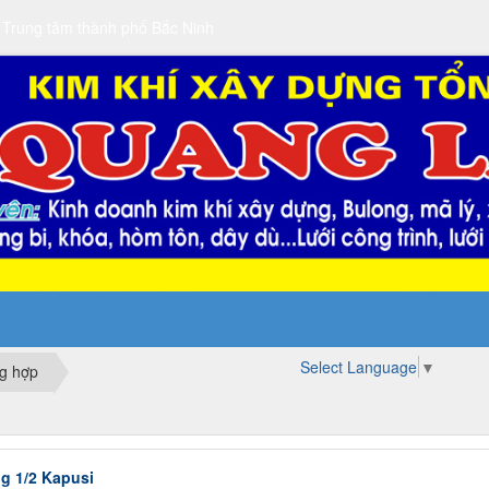
 Trung tâm thành phố Bắc Ninh
Select Language
▼
ng hợp
ng 1/2 Kapusi