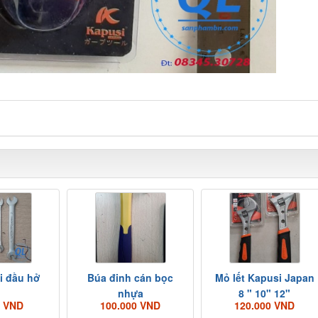
ai đầu hở
Búa đinh cán bọc
Mỏ lết Kapusi Japan
nhựa
8 " 10" 12"
0 VND
100.000 VND
120.000 VND