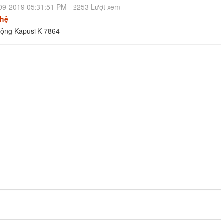
09-2019 05:31:51 PM - 2253 Lượt xem
 hệ
 động Kapusi K-7864