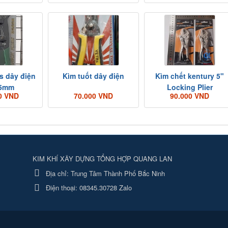
s dây điện
Kìm tuốt dây điện
Kìm chết kentury 5"
75mm
Locking Plier
0 VND
70.000 VND
90.000 VND
KIM KHÍ XÂY DỰNG TỔNG HỢP QUANG LAN
Địa chỉ:
Trung Tâm Thành Phố Bắc Ninh
Điện thoại:
08345.30728 Zalo