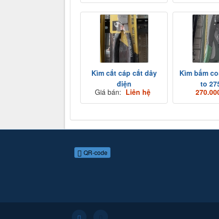
Kìm cắt cáp cắt dây
Kìm bấm co
điện
to 2
Giá bán:
Liên hệ
270.00
QR-code