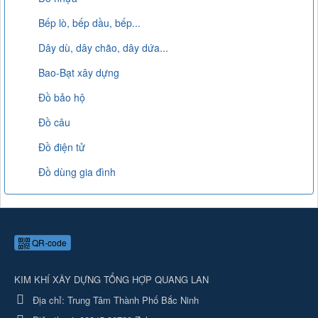
Bếp lò, bếp dầu, bếp...
Dây dù, dây chão, dây dứa...
Bao-Bạt xây dựng
Đồ bảo hộ
Đồ câu
Đồ điện tử
Đồ dùng gia đình
QR-code
KIM KHÍ XÂY DỰNG TỔNG HỢP QUANG LAN
Địa chỉ:
Trung Tâm Thành Phố Bắc Ninh