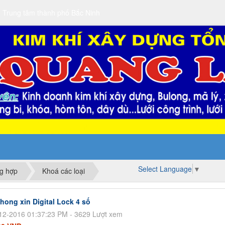
 Trung tâm thành phố Bắc Ninh
Select Language
▼
ng hợp
Khoá các loại
hong xin Digital Lock 4 số
12-2016 01:37:23 PM - 3629 Lượt xem