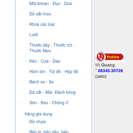
Mũi khoan - Đục - Doa
Đồ sắt-Inox
Khoá các loại
Lưới
Thước dây - Thước rút -
Thước Nivo
Kéo - Cưa - Dao
Mr.
Quang
*
08345.30728
Hòm tôn - Túi đồ - Hộp đồ
(zalo)
Bánh xe - Xe
Đá cắt - Mài -Đánh bóng
Sơn - Keo - Chống rỉ
Hàng gia dụng
Đồ nhựa
Bếp lò, bếp dầu, bếp...