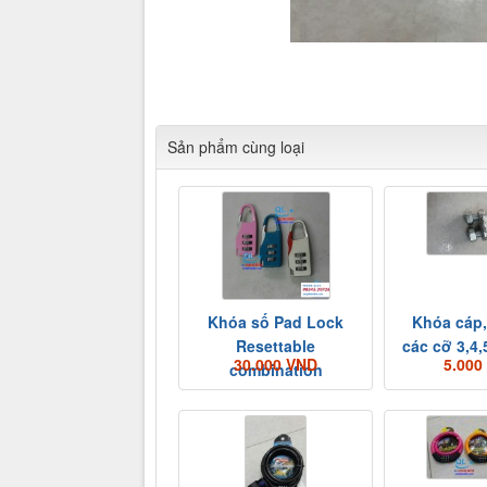
Cửa hàng Tổng hợp Quang Lan Bắc Ninh 01234
dựng
Sản phẩm cùng loại
Khóa số Pad Lock
Khóa cáp,
Resettable
các cỡ 3,4,
30.000 VND
5.000
combination