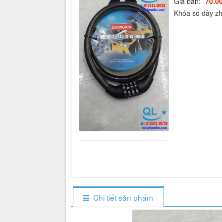
Giá bán:
70.0
Khóa số dây zho
Chi tiết sản phẩm