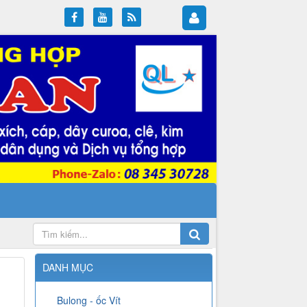
DANH MỤC
Bulong - ốc Vít