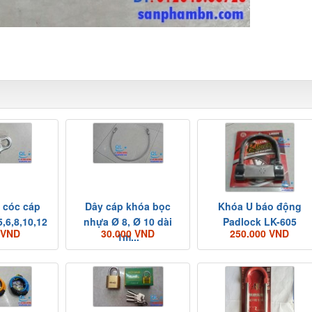
5.30728 Chuyên Cung cấp các mặt hàng kim khí tổng hợp, phụ kiện 
 cóc cáp
Dây cáp khóa bọc
Khóa U báo động
5,6,8,10,12
nhựa Ø 8, Ø 10 dài
Padlock LK-605
 VND
30.000 VND
250.000 VND
1m...