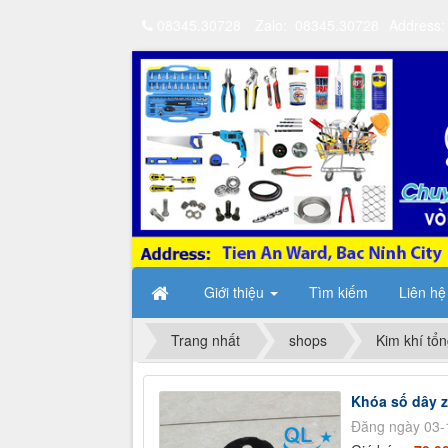
08345.30728
Zalo: 08345.30728
Address:
Giới thiệu
Tìm kiếm
Liên hệ
Trang nhất
shops
Kim khí tổ
Khóa số dây z
Đăng ngày 03-