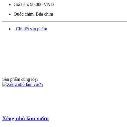
Giá bán:
50.000 VND
Quốc chim, Búa chim
Chi tiết sản phẩm
Cửa hàng Tổng hợp Quang Lan Bắc Ninh 012345.30728 Chuyên Cung c
chắn gà, lưới bọc nhựa, lưới che nắng, lưới inox, dao thái dao chặt, c
xích, mũi khoan, bulong, ecu, tangdo, khóa cáp, mã lý, các loại vít tôn,
bàn xoa ,...)
Sản phẩm cùng loại
Xẻng nhỏ làm vườn