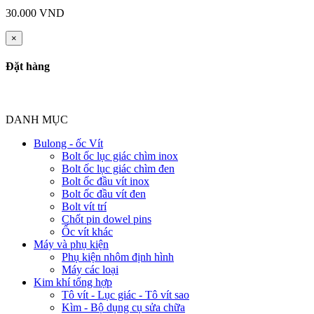
30.000 VND
×
Đặt hàng
DANH MỤC
Bulong - ốc Vít
Bolt ốc lục giác chìm inox
Bolt ốc lục giác chìm đen
Bolt ốc đầu vít inox
Bolt ốc đầu vít đen
Bolt vít trí
Chốt pin dowel pins
Ốc vít khác
Máy và phụ kiện
Phụ kiện nhôm định hình
Máy các loại
Kim khí tổng hợp
Tô vít - Lục giác - Tô vít sao
Kìm - Bộ dụng cụ sửa chữa