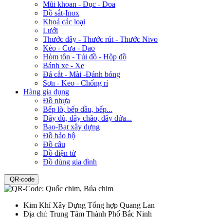
Mũi khoan - Đục - Doa
Đồ sắt-Inox
Khoá các loại
Lưới
Thước dây - Thước rút - Thước Nivo
Kéo - Cưa - Dao
Hòm tôn - Túi đồ - Hộp đồ
Bánh xe - Xe
Đá cắt - Mài -Đánh bóng
Sơn - Keo - Chống rỉ
Hàng gia dụng
Đồ nhựa
Bếp lò, bếp dầu, bếp...
Dây dù, dây chão, dây dứa...
Bao-Bạt xây dựng
Đồ bảo hộ
Đồ câu
Đồ điện tử
Đồ dùng gia đình
QR-code
Kim Khí Xây Dựng Tổng hợp Quang Lan
Địa chỉ:
Trung Tâm Thành Phố Bắc Ninh