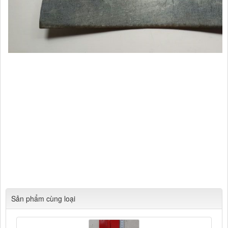
Cửa hàng Tổng hợp Quang Lan Bắc Ninh 012345.30728
Chuyên Cung cấp các mặt hàng kim khí tổng hợp, phụ kiện xây
dựng, mũi khoan cơ khí (Lưới B40 B30 B20, tôn lỗ mạ kẽm, tôn,
Lưới vuông 10, lưới chắn gà, lưới bọc nhựa, lưới che nắng, lưới
inox, dao thái dao chặt, cân cơ cân điện tử, xô chậu, hòm tôn,
phễu, dây dù dây gai dây cước, ti o, thước dây thước rút, mũ bảo
hộ, xe rùa, keo 502, keo chó, silicol, xích, mũi khoan, bulong,
ecu, tangdo, khóa cáp, mã lý, các loại vít tôn, ta rô, đinh, ốc vít,
nở, ...), đồ mộc (bản lề, khóa, chốt, bánh xe, ...), ngành hàn (que
hàn các loại), đồ xây dựng (chổi sơn, ru lô, xẻng, bay, bàn xoa
,...)
Sản phẩm cùng loại