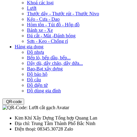
Khoá các loại
Lưới
Thước dây - Thước rút - Thước Nivo
Kéo - Cưa - Dao
Hòm tôn - Túi đồ - Hộp đồ
Bánh xe - Xe
Đá cắt - Mài -Đánh bóng
Sơn - Keo - Chống rỉ
Hàng gia dụng
Đồ nhựa
Bếp lò, bếp dầu, bếp...
Dây dù, dây chão, dây dứa...
Bao-Bạt xây dựng
Đồ bảo hộ
Đồ câu
Đồ điện tử
Đồ dùng gia đình
QR-code
Kim Khí Xây Dựng Tổng hợp Quang Lan
Địa chỉ:
Trung Tâm Thành Phố Bắc Ninh
Điện thoại:
08345.30728 Zalo