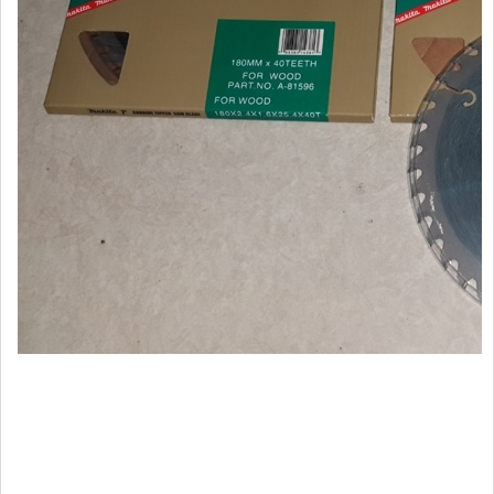
Cửa hàng Tổng hợp Quang Lan Bắc Ninh 012345.30728
Chuyên Cung cấp các mặt hàng kim khí tổng hợp, phụ kiện xây
dựng, mũi khoan cơ khí (Lưới B40 B30 B20, tôn lỗ mạ kẽm, tôn,
Lưới vuông 10, lưới chắn gà, lưới bọc nhựa, lưới che nắng, lưới
inox, dao thái dao chặt, cân cơ cân điện tử, xô chậu, hòm tôn,
phễu, dây dù dây gai dây cước, ti o, thước dây thước rút, mũ bảo