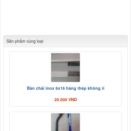
hộ, xe rùa, keo 502, keo chó, silicol, xích, mũi khoan, bulong,
ecu, tangdo, khóa cáp, mã lý, các loại vít tôn, ta rô, đinh, ốc vít,
nở, ...), đồ mộc (bản lề, khóa, chốt, bánh xe, ...), ngành hàn (que
hàn các loại), đồ xây dựng (chổi sơn, ru lô, xẻng, bay, bàn xoa
,...)
Sản phẩm cùng loại
Bàn chải inox 6x16 hàng thép không rỉ
20.000 VND