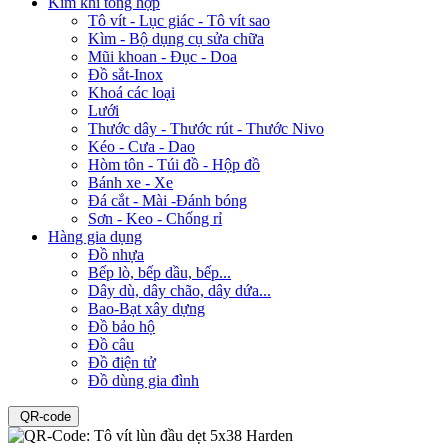
Kim khí tổng hợp
Tô vít - Lục giác - Tô vít sao
Kìm - Bộ dụng cụ sửa chữa
Mũi khoan - Đục - Doa
Đồ sắt-Inox
Khoá các loại
Lưới
Thước dây - Thước rút - Thước Nivo
Kéo - Cưa - Dao
Hòm tôn - Túi đồ - Hộp đồ
Bánh xe - Xe
Đá cắt - Mài -Đánh bóng
Sơn - Keo - Chống rỉ
Hàng gia dụng
Đồ nhựa
Bếp lò, bếp dầu, bếp...
Dây dù, dây chão, dây dứa...
Bao-Bạt xây dựng
Đồ bảo hộ
Đồ câu
Đồ điện tử
Đồ dùng gia đình
QR-code