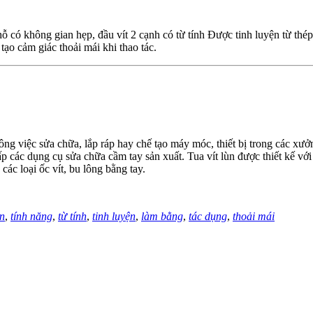
hỗ có không gian hẹp, đầu vít 2 cạnh có từ tính Được tinh luyện từ th
ạo cảm giác thoải mái khi thao tác.
ng việc sửa chữa, lắp ráp hay chế tạo máy móc, thiết bị trong các xưở
p các dụng cụ sửa chữa cầm tay sản xuất. Tua vít lùn được thiết kế vớ
ác loại ốc vít, bu lông bằng tay.
n
,
tính năng
,
từ tính
,
tinh luyện
,
làm bằng
,
tác dụng
,
thoải mái