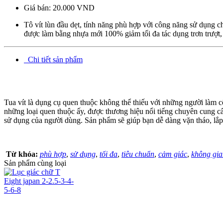
Giá bán:
20.000 VND
Tô vít lùn đầu dẹt, tính năng phù hợp với công năng sử dụng c
được làm bằng nhựa mới 100% giảm tối đa tác dụng trơn trượt, t
Chi tiết sản phẩm
Tua vít là dụng cụ quen thuộc không thể thiếu với những người làm cô
những loại quen thuộc ấy, được thương hiệu nổi tiếng chuyên cung cấ
sử dụng của người dùng. Sản phẩm sẽ giúp bạn dễ dàng vặn tháo, lắp c
Từ khóa:
phù hợp
,
sử dụng
,
tối đa
,
tiêu chuẩn
,
cảm giác
,
không gia
Sản phẩm cùng loại