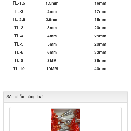
TL-1.5
1.5mm
16mm
TL
-2
2mm
17
mm
TL-2.5
2.5mm
18
mm
TL-3
3mm
20
mm
TL-4
4mm
25
mm
TL-5
5mm
28
mm
TL-6
6mm
32
mm
TL-8
8MM
36mm
TL-10
10MM
40mm
Cửa hàng Tổng hợp Quang Lan Bắc Ninh 012
345.30728 Chuyên
Cung cấp các mặt hàng kim khí tổng hợp, phụ kiện xây dựng
Sản phẩm cùng loại