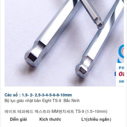
Các số：1.5- 2- 2.5-3-4-5-6-8-10mm
Bộ lục giác nhật bản Eight TS-9 Bắc Ninh
에이트 테파헤드 엑스트라 MM렌치세트 TS-9 (1.5~10mm)
Diễn giải
Kích thước
L1(
chiều ngắn）