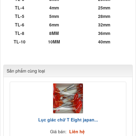
TL-4
4mm
25
mm
TL-5
5mm
28
mm
TL-6
6mm
32
mm
TL-8
8MM
36mm
TL-10
10MM
40mm
Cửa hàng Tổng hợp Quang Lan Bắc Ninh 012
345.30728 Chuyên
Cung cấp các mặt hàng kim khí tổng hợp, phụ kiện xây dựng
Sản phẩm cùng loại
Lục giác chữ T Eight japan...
Giá bán:
Liên hệ