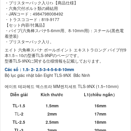
・ブリスターパック入りr>【商品仕様】
・六角穴付ボルト類の締結用
・JANコード：4984798008492
・トラスココード：819-9177
【セット内容/付属品】
・パイプ(六角棒スパナ5-6mm用、8-10mm用)：スチール(黒色電
着塗装)
・ブリスターパック入り。
エイト 六角棒スパナ ボールポイント エキストラロング パイプ付9
本1.5～10の型番TLS-9NPのページです。
型番TLS-9NXに関する仕様情報を記載しております。
Các số：1.5- 2- 2.5-3-4-5-6-8-10mm
Bộ lục giác nhật bản Eight TLS-9NX Bắc Ninh
에이트 테파헤드 엑스트라 MM렌치세트 TLS-9NX (1.5~10mm)
Diễn giải
Kích thước
L1(
chiều ngắn）
TL-1.5
1.5mm
16mm
TL
-2
2mm
17
mm
TL-2.5
2.5mm
18
mm
TL-3
3mm
20
mm