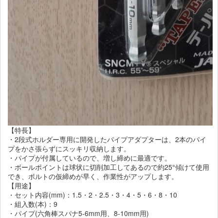
【特長】
・2段式ホルダー専用に開発したパイプアダプターは、2本のパイ
プをかさ張らずにスッキリ収納します。
・パイプが付属しているので、増し締めに最適です。
・ボールポイントは球状に切削加工してあるので約25°傾けて使用
でき、ボルトの仮締めが早く、作業性がアップします。
【用途】
・セット内容(mm)：1.5・2・2.5・3・4・5・6・8・10
・組入数(本)：9
・パイプ(六角棒スパナ5-6mm用、8-10mm用)