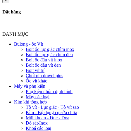
×
Đặt hàng
DANH MỤC
Bulong - ốc Vít
Bolt ốc lục giác chìm inox
Bolt ốc lục giác chìm đen
Bolt ốc đầu vít inox
Bolt ốc đầu vít đen
Bolt vít trí
Chốt pin dowel pins
Ốc vít khác
Máy và phụ kiện
Phụ kiện nhôm định hình
Máy các loại
Kim khí tổng hợp
Tô vít - Lục giác - Tô vít sao
Kìm - Bộ dụng cụ sửa chữa
Mũi khoan - Đục - Doa
Đồ sắt-Inox
Khoá các loại