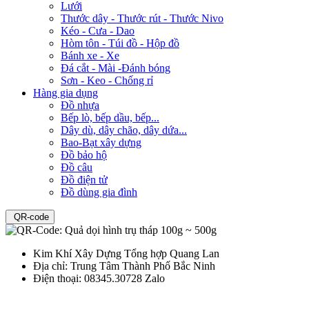
Lưới
Thước dây - Thước rút - Thước Nivo
Kéo - Cưa - Dao
Hòm tôn - Túi đồ - Hộp đồ
Bánh xe - Xe
Đá cắt - Mài -Đánh bóng
Sơn - Keo - Chống rỉ
Hàng gia dụng
Đồ nhựa
Bếp lò, bếp dầu, bếp...
Dây dù, dây chão, dây dứa...
Bao-Bạt xây dựng
Đồ bảo hộ
Đồ câu
Đồ điện tử
Đồ dùng gia đình
QR-code
Kim Khí Xây Dựng Tổng hợp Quang Lan
Địa chỉ:
Trung Tâm Thành Phố Bắc Ninh
Điện thoại:
08345.30728 Zalo