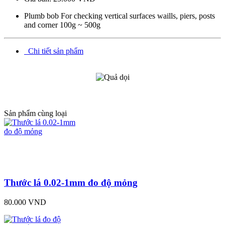
Plumb bob For checking vertical surfaces waills, piers, posts
and corner 100g ~ 500g
Chi tiết sản phẩm
Cửa hàng Tổng hợp Quang Lan Bắc Ninh 012
345.30728 Chuyên
Cung cấp các mặt hàng kim khí tổng hợp, phụ kiện xây dựng
Sản phẩm cùng loại
Thước lá 0.02-1mm đo độ mỏng
80.000 VND