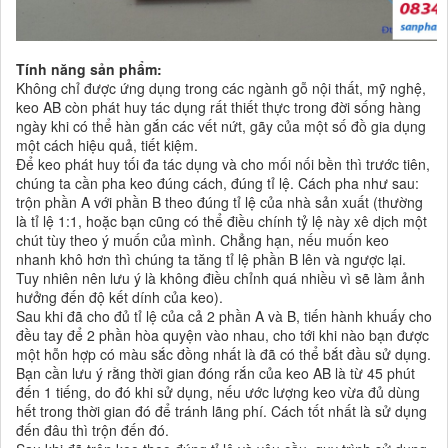
Tính năng sản phẩm:
Không chỉ được ứng dụng trong các ngành gỗ nội thất, mỹ nghệ,
keo AB còn phát huy tác dụng rất thiết thực trong đời sống hàng
ngày khi có thể hàn gắn các vết nứt, gãy của một số đồ gia dụng
một cách hiệu quả, tiết kiệm.
Để keo phát huy tối đa tác dụng và cho mối nối bền thì trước tiên,
chúng ta cần pha keo đúng cách, đúng tỉ lệ. Cách pha như sau:
trộn phần A với phần B theo đúng tỉ lệ của nhà sản xuất (thường
là tỉ lệ 1:1, hoặc bạn cũng có thể điều chính tỷ lệ này xê dịch một
chút tùy theo ý muốn của mình. Chẳng hạn, nếu muốn keo
nhanh khô hơn thì chúng ta tăng tỉ lệ phần B lên và ngược lại.
Tuy nhiên nên lưu ý là không điều chỉnh quá nhiều vì sẽ làm ảnh
hưởng đến độ kết dính của keo).
Sau khi đã cho đủ tỉ lệ của cả 2 phần A và B, tiến hành khuấy cho
đều tay để 2 phần hòa quyện vào nhau, cho tới khi nào bạn được
một hỗn hợp có màu sắc đồng nhất là đã có thể bắt đầu sử dụng.
Bạn cần lưu ý rằng thời gian đóng rắn của keo AB là từ 45 phút
đến 1 tiếng, do đó khi sử dụng, nếu ước lượng keo vừa đủ dùng
hết trong thời gian đó để tránh lãng phí. Cách tốt nhất là sử dụng
đến đâu thì trộn đến đó.