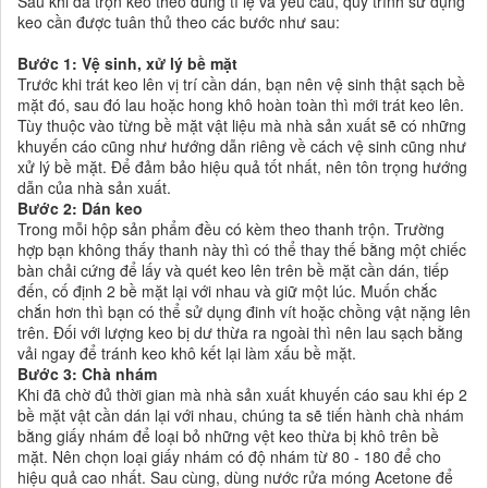
Sau khi đã trộn keo theo đúng tỉ lệ và yêu cầu, quy trình sử dụng
keo cần được tuân thủ theo các bước như sau:
Bước 1: Vệ sinh, xử lý bề mặt
Trước khi trát keo lên vị trí cần dán, bạn nên vệ sinh thật sạch bề
mặt đó, sau đó lau hoặc hong khô hoàn toàn thì mới trát keo lên.
Tùy thuộc vào từng bề mặt vật liệu mà nhà sản xuất sẽ có những
khuyến cáo cũng như hướng dẫn riêng về cách vệ sinh cũng như
xử lý bề mặt. Để đảm bảo hiệu quả tốt nhất, nên tôn trọng hướng
dẫn của nhà sản xuất.
Bước 2: Dán keo
Trong mỗi hộp sản phẩm đều có kèm theo thanh trộn. Trường
hợp bạn không thấy thanh này thì có thể thay thế bằng một chiếc
bàn chải cứng để lấy và quét keo lên trên bề mặt cần dán, tiếp
đến, cố định 2 bề mặt lại với nhau và giữ một lúc. Muốn chắc
chắn hơn thì bạn có thể sử dụng đinh vít hoặc chồng vật nặng lên
trên. Đối với lượng keo bị dư thừa ra ngoài thì nên lau sạch bằng
vải ngay để tránh keo khô kết lại làm xấu bề mặt.
Bước 3: Chà nhám
Khi đã chờ đủ thời gian mà nhà sản xuất khuyến cáo sau khi ép 2
bề mặt vật cần dán lại với nhau, chúng ta sẽ tiến hành chà nhám
bằng giấy nhám để loại bỏ những vệt keo thừa bị khô trên bề
mặt. Nên chọn loại giấy nhám có độ nhám từ 80 - 180 để cho
hiệu quả cao nhất. Sau cùng, dùng nước rửa móng Acetone để