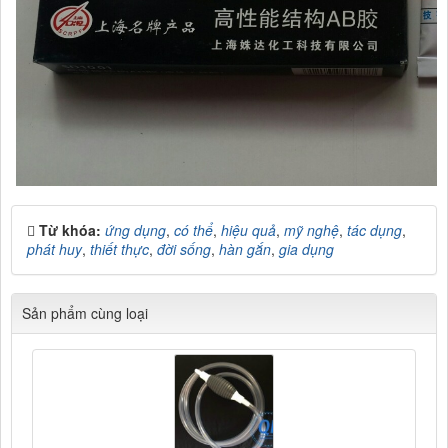
Từ khóa:
ứng dụng
,
có thể
,
hiệu quả
,
mỹ nghệ
,
tác dụng
,
phát huy
,
thiết thực
,
đời sống
,
hàn gắn
,
gia dụng
Sản phẩm cùng loại