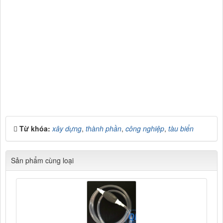
Cửa hàng Tổng hợp Quang Lan Bắc Ninh 012345.30728
Chuyên Cung cấp các mặt hàng kim khí tổng hợp, phụ kiện xây
dựng, mũi khoan cơ khí (Lưới B40 B30 B20, tôn lỗ mạ kẽm, tôn,
Lưới vuông 10, lưới chắn gà, lưới bọc nhựa, lưới che nắng, lưới
inox, dao thái dao chặt, cân cơ cân điện tử, xô chậu, hòm tôn,
phễu, dây dù dây gai dây cước, ti o, thước dây thước rút, mũ bảo
hộ, xe rùa, keo 502, keo chó, silicol, xích, mũi khoan, bulong,
ecu, tangdo, khóa cáp, mã lý, các loại vít tôn, ta rô, đinh, ốc vít,
nở, ...), đồ mộc (bản lề, khóa, chốt, bánh xe, ...), ngành hàn (que
hàn các loại), đồ xây dựng (chổi sơn, ru lô, xẻng, bay, bàn xoa
,...)
Từ khóa:
xây dựng
,
thành phần
,
công nghiệp
,
tàu biển
Sản phẩm cùng loại