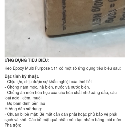
ỨNG DỤNG TIÊU BIỂU
:
Keo Epoxy Multi Purpose 511 có một số ứng dụng tiêu biểu sau:
Đặc tính kỹ thuật:
- Chịu lực, chịu được sự khắc nghiệt của thời tiết
- Chống nấm mốc, hà biển, nước và nước biển.
- Chống ăn mòn hóa học của các hóa chất như xăng dầu, các
loại acid, kiềm, muối
- Độ bám dính bền lâu
Hướng dẫn sử dụng:
- Chuẩn bị bề mặt: Bề mặt cần dán phải hoặc phủ bảo vệ phải
sạch và khô. Các bề mặt quá nhẵn nên tạo nhám bằng mài mòn
Pha trộn: