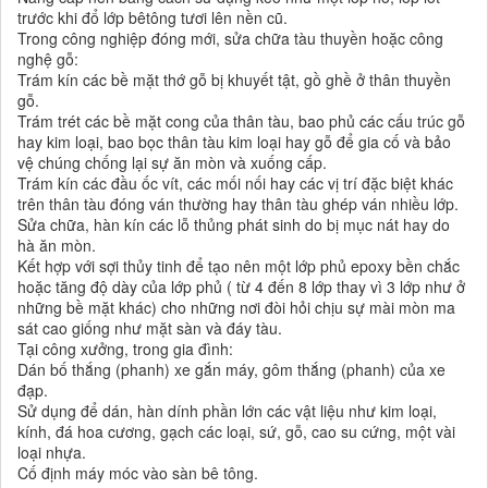
trước khi đổ lớp bêtông tươi lên nền cũ.
Trong công nghiệp đóng mới, sửa chữa tàu thuyền hoặc công
nghệ gỗ:
Trám kín các bề mặt thớ gỗ bị khuyết tật, gồ ghề ở thân thuyền
gỗ.
Trám trét các bề mặt cong của thân tàu, bao phủ các cấu trúc gỗ
hay kim loại, bao bọc thân tàu kim loại hay gỗ để gia cố và bảo
vệ chúng chống lại sự ăn mòn và xuống cấp.
Trám kín các đầu ốc vít, các mối nối hay các vị trí đặc biệt khác
trên thân tàu đóng ván thường hay thân tàu ghép ván nhiều lớp.
Sửa chữa, hàn kín các lỗ thủng phát sinh do bị mục nát hay do
hà ăn mòn.
Kết hợp với sợi thủy tinh để tạo nên một lớp phủ epoxy bền chắc
hoặc tăng độ dày của lớp phủ ( từ 4 đến 8 lớp thay vì 3 lớp như ở
những bề mặt khác) cho những nơi đòi hỏi chịu sự mài mòn ma
sát cao giống như mặt sàn và đáy tàu.
Tại công xưởng, trong gia đình:
Dán bố thắng (phanh) xe gắn máy, gôm thắng (phanh) của xe
đạp.
Sử dụng để dán, hàn dính phần lớn các vật liệu như kim loại,
kính, đá hoa cương, gạch các loại, sứ, gỗ, cao su cứng, một vài
loại nhựa.
Cố định máy móc vào sàn bê tông.