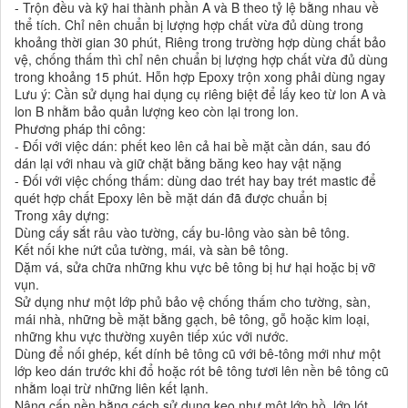
- Trộn đều và kỹ hai thành phần A và B theo tỷ lệ bằng nhau về
thể tích. Chỉ nên chuẩn bị lượng hợp chất vừa đủ dùng trong
khoảng thời gian 30 phút, Riêng trong trường hợp dùng chất bảo
vệ, chống thấm thì chỉ nên chuẩn bị lượng hợp chất vừa đủ dùng
trong khoảng 15 phút. Hỗn hợp Epoxy trộn xong phải dùng ngay
Lưu ý: Cần sử dụng hai dụng cụ riêng biệt để lấy keo từ lon A và
lon B nhằm bảo quản lượng keo còn lại trong lon.
Phương pháp thi công:
- Đối với việc dán: phết keo lên cả hai bề mặt cần dán, sau đó
dán lại với nhau và giữ chặt bằng băng keo hay vật nặng
- Đối với việc chống thấm: dùng dao trét hay bay trét mastic để
quét hợp chất Epoxy lên bề mặt dán đã được chuẩn bị
Trong xây dựng:
Dùng cấy sắt râu vào tường, cấy bu-lông vào sàn bê tông.
Kết nối khe nứt của tường, mái, và sàn bê tông.
Dặm vá, sửa chữa những khu vực bê tông bị hư hại hoặc bị vỡ
vụn.
Sử dụng như một lớp phủ bảo vệ chống thấm cho tường, sàn,
mái nhà, những bề mặt bằng gạch, bê tông, gỗ hoặc kim loại,
những khu vực thường xuyên tiếp xúc với nước.
Dùng để nối ghép, kết dính bê tông cũ với bê-tông mới như một
lớp keo dán trước khi đổ hoặc rót bê tông tươi lên nền bê tông cũ
nhằm loại trừ những liên kết lạnh.
Nâng cấp nền bằng cách sử dụng keo như một lớp hồ, lớp lót