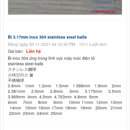
Bi 3.17mm inox 304 stainless steel balls
Đăng ngày 30-11-2021 04:16:30 PM - 1011 Lượt xem
Giá bán:
Liên hệ
Bi inox 304 ứng trong lĩnh vực máy móc điện tử
stainless steel balls
ステンレス鋼球
스테인리스 볼
不锈钢球
0.8mm 1mm 1.2mm 1.5mm 1.588mm 1.8mm 2mm
2.381mm 2.5mm 2.8mm 3mm 3.175mm 3.5mm
3.969mm 4mm 4.5mm 4.763mm 4.8mm 5mm
6mm 7mm 8mm 9mm 10mm 11mm 12mm 13mm
14mm 15mm 16mm 17mm 18mm 19mm 20mm 21mm
22mm 23mm 24mm 25mm