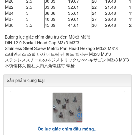
M20
2.5
30.33
19.67
20
19.48
17
M22
2.5
33.39
32.61
22
21.48
17
M24
3
36.36
35.61
24
23.48
19
M27
3
40.39
39.61
27
26.48
19
M30
3.5
45.39
44.61
30
29.48
22
Bulong lục giác chìm đầu trụ đen M3x3 M3*3
DIN 12.9 Socket Head Cap M3x3 M3*3
Stainless Steel Screw Metric Pan Head Hexago M3x3 M3*3
스테인레스 스틸 나사 메트릭 팬 헤드 헥사곤 M3x3 M3*3
ステンレススチールのネジメトリックなべヘキサゴン M3x3 M3*3
不锈钢杯头 圆柱头内六角螺丝钉 螺栓
Sản phẩm cùng loại
Ốc lục giác chìm đầu mỏng...