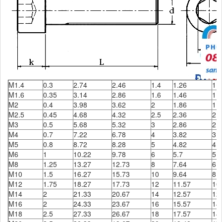
M1.4
0.3
2.74
2.46
1.4
1.26
1.
M1.6
0.35
3.14
2.86
1.6
1.46
1.
M2
0.4
3.98
3.62
2
1.86
1.
M2.5
0.45
4.68
4.32
2.5
2.36
2.
M3
0.5
5.68
5.32
3
2.86
2.
M4
0.7
7.22
6.78
4
3.82
3.
M5
0.8
8.72
8.28
5
4.82
4.
M6
1
10.22
9.78
6
5.7
5.
M8
1.25
13.27
12.73
8
7.64
6.
M10
1.5
16.27
15.73
10
9.64
8.
M12
1.75
18.27
17.73
12
11.57
10
M14
2
21.33
20.67
14
12.57
12
M16
2
24.33
23.67
16
15.57
14
M18
2.5
27.33
26.67
18
17.57
14