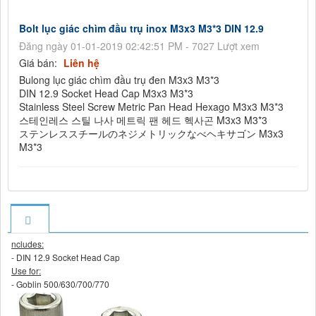
Bolt lục giác chìm đầu trụ inox M3x3 M3*3 DIN 12.9
Đăng ngày 01-01-2019 02:42:51 PM - 7027 Lượt xem
Giá bán:
Liên hệ
Bulong lục giác chìm đầu trụ đen M3x3 M3*3
DIN 12.9 Socket Head Cap M3x3 M3*3
Stainless Steel Screw Metric Pan Head Hexago M3x3 M3*3
스테인레스 스틸 나사 메트릭 팬 헤드 헥사곤 M3x3 M3*3
ステンレススチールのネジメトリックなべヘキサゴン M3x3
M3*3
ncludes:
- DIN 12.9 Socket Head Cap
Use for:
- Goblin 500/630/700/770