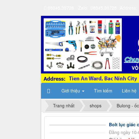
08345.30728
Zalo: 08345.30728
Address:
Giới thiệu
Tìm kiếm
Liên hệ
Trang nhất
shops
Bulong - ốc
Bolt lục giác 
Đăng ngày 10-