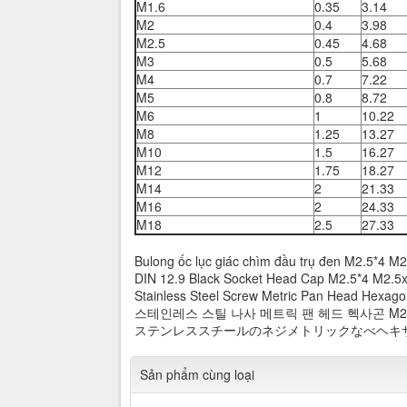
M1.6
0.35
3.14
M2
0.4
3.98
M2.5
0.45
4.68
M3
0.5
5.68
M4
0.7
7.22
M5
0.8
8.72
M6
1
10.22
M8
1.25
13.27
M10
1.5
16.27
M12
1.75
18.27
M14
2
21.33
M16
2
24.33
M18
2.5
27.33
Bulong ốc lục giác chìm đầu trụ đen M2.5*4 M
DIN 12.9 Black Socket Head Cap M2.5*4 M2.5
Stainless Steel Screw Metric Pan Head Hexag
스테인레스 스틸 나사 메트릭 팬 헤드 헥사곤 M2.5*
ステンレススチールのネジメトリックなべヘキサゴン M
Sản phẩm cùng loại