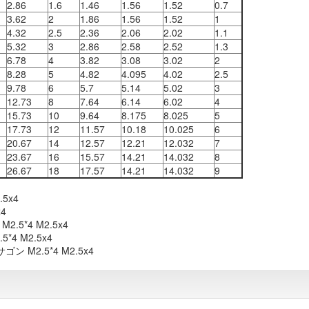
2.86
1.6
1.46
1.56
1.52
0.7
3.62
2
1.86
1.56
1.52
1
4.32
2.5
2.36
2.06
2.02
1.1
5.32
3
2.86
2.58
2.52
1.3
6.78
4
3.82
3.08
3.02
2
8.28
5
4.82
4.095
4.02
2.5
9.78
6
5.7
5.14
5.02
3
12.73
8
7.64
6.14
6.02
4
15.73
10
9.64
8.175
8.025
5
17.73
12
11.57
10.18
10.025
6
20.67
14
12.57
12.21
12.032
7
23.67
16
15.57
14.21
14.032
8
26.67
18
17.57
14.21
14.032
9
2.5x4
x4
o M2.5*4 M2.5x4
4 M2.5x4
2.5*4 M2.5x4