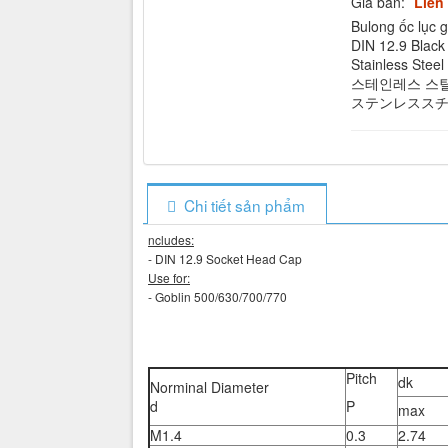
Giá bán:
Liên
Bulong ốc lục 
DIN 12.9 Blac
Stainless Stee
스테인레스 스틸 
ステンレススチー
Chi tiết sản phẩm
ncludes:
- DIN 12.9 Socket Head Cap
Use for:
- Goblin 500/630/700/770
Pitch
dk
Norminal Diameter
d
P
max
M1.4
0.3
2.74