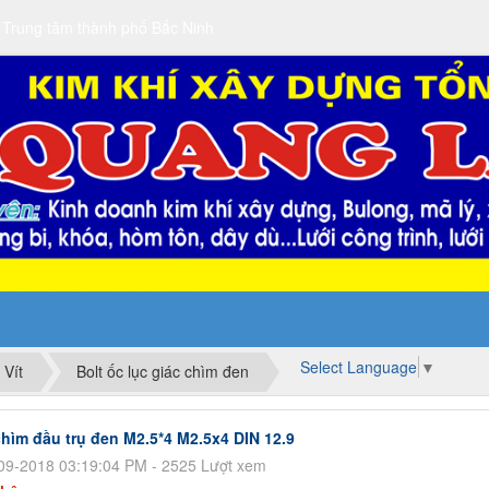
 Trung tâm thành phố Bắc Ninh
Select Language
▼
 Vít
Bolt ốc lục giác chìm đen
chìm đầu trụ đen M2.5*4 M2.5x4 DIN 12.9
09-2018 03:19:04 PM - 2525 Lượt xem