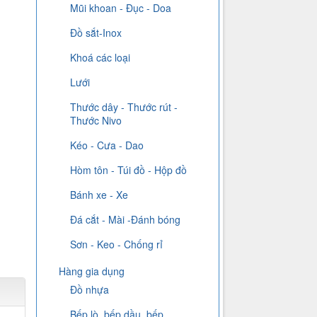
Mũi khoan - Đục - Doa
Đồ sắt-Inox
Khoá các loại
Lưới
Thước dây - Thước rút -
Thước Nivo
Kéo - Cưa - Dao
Hòm tôn - Túi đồ - Hộp đồ
Bánh xe - Xe
Đá cắt - Mài -Đánh bóng
Sơn - Keo - Chống rỉ
Hàng gia dụng
Đồ nhựa
Bếp lò, bếp dầu, bếp...