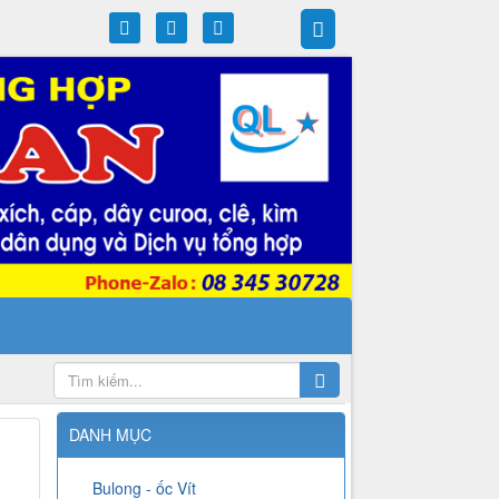
DANH MỤC
Bulong - ốc Vít