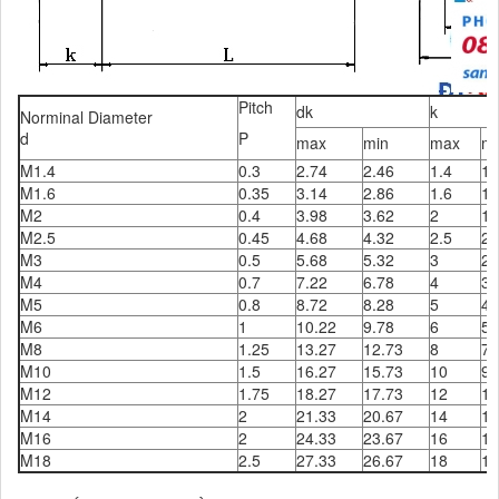
Pitch
dk
k
Norminal Diameter
d
P
max
min
max
mi
M1.4
0.3
2.74
2.46
1.4
1.
M1.6
0.35
3.14
2.86
1.6
1.
M2
0.4
3.98
3.62
2
1.
M2.5
0.45
4.68
4.32
2.5
2.
M3
0.5
5.68
5.32
3
2.
M4
0.7
7.22
6.78
4
3.
M5
0.8
8.72
8.28
5
4.
M6
1
10.22
9.78
6
5.
M8
1.25
13.27
12.73
8
7.
M10
1.5
16.27
15.73
10
9.
M12
1.75
18.27
17.73
12
11
M14
2
21.33
20.67
14
12
M16
2
24.33
23.67
16
15
M18
2.5
27.33
26.67
18
17