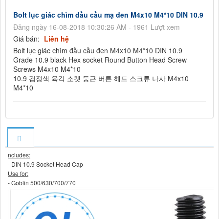
Bolt lục giác chìm đầu cầu mạ đen M4x10 M4*10 DIN 10.9
Đăng ngày 16-08-2018 10:30:26 AM - 1961 Lượt xem
Giá bán:
Liên hệ
Bolt lục giác chìm đầu cầu đen M4x10 M4*10 DIN 10.9
Grade 10.9 black Hex socket Round Button Head Screw
Screws M4x10 M4*10
10.9 검정색 육각 소켓 둥근 버튼 헤드 스크류 나사 M4x10
M4*10
ncludes:
- DIN 10.9 Socket Head Cap
Use for:
- Goblin 500/630/700/770