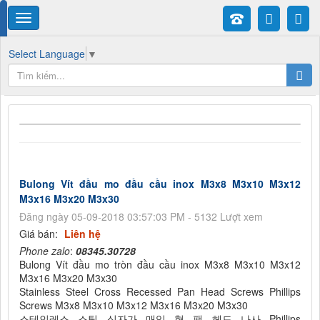
Select Language
▼
Bulong Vít đầu mo đầu cầu inox M3x8 M3x10 M3x12
M3x16 M3x20 M3x30
Đăng ngày 05-09-2018 03:57:03 PM - 5132 Lượt xem
Giá bán:
Liên hệ
Phone zalo
:
08345.30728
Bulong Vít đầu mo tròn đầu cầu inox M3x8 M3x10 M3x12
M3x16 M3x20 M3x30
Stainless Steel Cross Recessed Pan Head Screws Phillips
Screws M3x8 M3x10 M3x12 M3x16 M3x20 M3x30
스테인레스 스틸 십자가 매입 형 팬 헤드 나사 Phillips