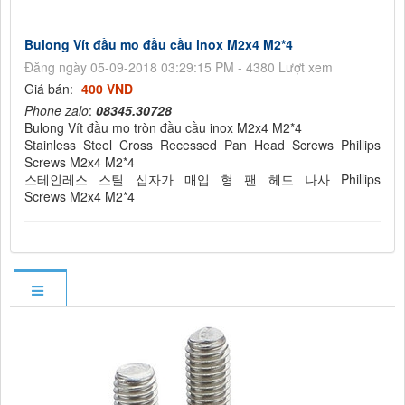
Bulong Vít đầu mo đầu cầu inox M2x4 M2*4
Đăng ngày 05-09-2018 03:29:15 PM - 4380 Lượt xem
Giá bán:
400 VND
Phone zalo
:
08345.30728
Bulong Vít đầu mo tròn đầu cầu inox M2x4 M2*4
Stainless Steel Cross Recessed Pan Head Screws Phillips
Screws M2x4 M2*4
스테인레스 스틸 십자가 매입 형 팬 헤드 나사 Phillips
Screws M2x4 M2*4