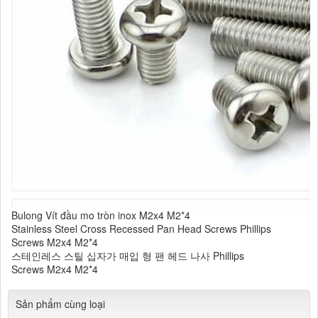
Bulong Vít đầu mo tròn inox M2x4 M2*4
Stainless Steel Cross Recessed Pan Head Screws Phillips
Screws M2x4 M2*4
​스테인레스 스틸 십자가 매입 형 팬 헤드 나사 Phillips
Screws M2x4 M2*4
Sản phẩm cùng loại