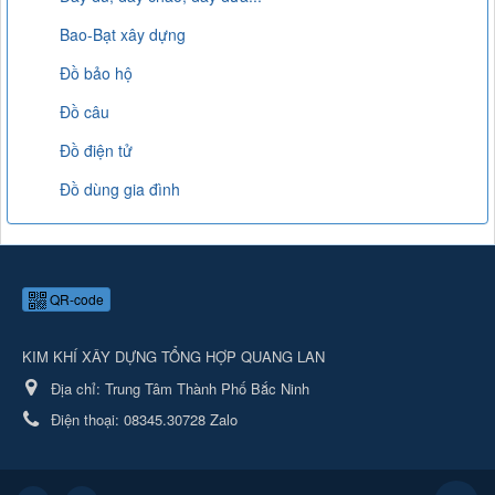
Bao-Bạt xây dựng
Đồ bảo hộ
Đồ câu
Đồ điện tử
Đồ dùng gia đình
QR-code
KIM KHÍ XÂY DỰNG TỔNG HỢP QUANG LAN
Địa chỉ:
Trung Tâm Thành Phố Bắc Ninh
Điện thoại:
08345.30728 Zalo