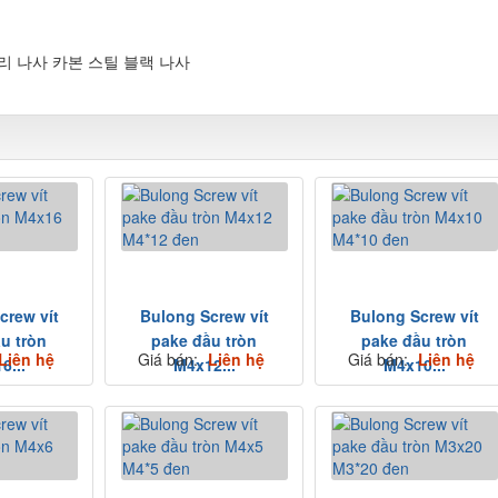
머리 나사 카본 스틸 블랙 나사
じ
crew vít
Bulong Screw vít
Bulong Screw vít
u tròn
pake đầu tròn
pake đầu tròn
Liên hệ
Giá bán:
Liên hệ
Giá bán:
Liên hệ
6...
M4x12...
M4x10...