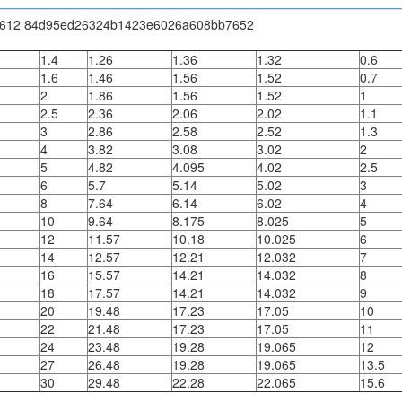
1.4
1.26
1.36
1.32
0.6
1.6
1.46
1.56
1.52
0.7
2
1.86
1.56
1.52
1
2.5
2.36
2.06
2.02
1.1
3
2.86
2.58
2.52
1.3
4
3.82
3.08
3.02
2
5
4.82
4.095
4.02
2.5
6
5.7
5.14
5.02
3
8
7.64
6.14
6.02
4
10
9.64
8.175
8.025
5
12
11.57
10.18
10.025
6
14
12.57
12.21
12.032
7
16
15.57
14.21
14.032
8
18
17.57
14.21
14.032
9
20
19.48
17.23
17.05
10
22
21.48
17.23
17.05
11
24
23.48
19.28
19.065
12
27
26.48
19.28
19.065
13.5
30
29.48
22.28
22.065
15.6