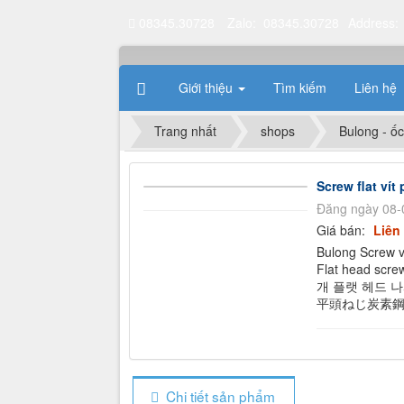
08345.30728
Zalo: 08345.30728
Address:
Giới thiệu
Tìm kiếm
Liên hệ
Trang nhất
shops
Bulong - ốc
Screw flat ví
Đăng ngày 08-
Giá bán:
Liên
Bulong Screw v
Flat head scre
개 플랫 헤드 나
平頭ねじ炭素鋼
Chi tiết sản phẩm