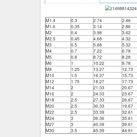
M1.4
0.3
2.74
2.46
M1.6
0.35
3.14
2.86
M2
0.4
3.98
3.62
M2.5
0.45
4.68
4.32
M3
0.5
5.68
5.32
M4
0.7
7.22
6.78
M5
0.8
8.72
8.28
M6
1
10.22
9.78
M8
1.25
13.27
12.73
M10
1.5
16.27
15.73
M12
1.75
18.27
17.73
M14
2
21.33
20.67
M16
2
24.33
23.67
M18
2.5
27.33
26.67
M20
2.5
30.33
19.67
M22
2.5
33.39
32.61
M24
3
36.36
35.61
M27
3
40.39
39.61
M30
3.5
45.39
44.61