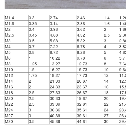
M1.4
0.3
2.74
2.46
1.4
1.26
M1.6
0.35
3.14
2.86
1.6
1.46
M2
0.4
3.98
3.62
2
1.86
M2.5
0.45
4.68
4.32
2.5
2.36
M3
0.5
5.68
5.32
3
2.86
M4
0.7
7.22
6.78
4
3.82
M5
0.8
8.72
8.28
5
4.82
M6
1
10.22
9.78
6
5.7
M8
1.25
13.27
12.73
8
7.64
M10
1.5
16.27
15.73
10
9.64
M12
1.75
18.27
17.73
12
11.5
M14
2
21.33
20.67
14
12.5
M16
2
24.33
23.67
16
15.5
M18
2.5
27.33
26.67
18
17.5
M20
2.5
30.33
19.67
20
19.4
M22
2.5
33.39
32.61
22
21.4
M24
3
36.36
35.61
24
23.4
M27
3
40.39
39.61
27
26.4
M30
3.5
45.39
44.61
30
29.4