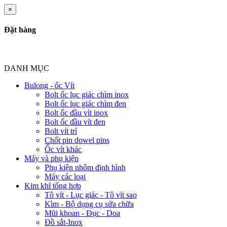
×
Đặt hàng
DANH MỤC
Bulong - ốc Vít
Bolt ốc lục giác chìm inox
Bolt ốc lục giác chìm đen
Bolt ốc đầu vít inox
Bolt ốc đầu vít đen
Bolt vít trí
Chốt pin dowel pins
Ốc vít khác
Máy và phụ kiện
Phụ kiện nhôm định hình
Máy các loại
Kim khí tổng hợp
Tô vít - Lục giác - Tô vít sao
Kìm - Bộ dụng cụ sửa chữa
Mũi khoan - Đục - Doa
Đồ sắt-Inox