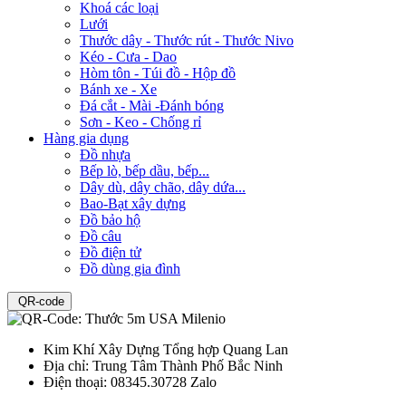
Khoá các loại
Lưới
Thước dây - Thước rút - Thước Nivo
Kéo - Cưa - Dao
Hòm tôn - Túi đồ - Hộp đồ
Bánh xe - Xe
Đá cắt - Mài -Đánh bóng
Sơn - Keo - Chống rỉ
Hàng gia dụng
Đồ nhựa
Bếp lò, bếp dầu, bếp...
Dây dù, dây chão, dây dứa...
Bao-Bạt xây dựng
Đồ bảo hộ
Đồ câu
Đồ điện tử
Đồ dùng gia đình
QR-code
Kim Khí Xây Dựng Tổng hợp Quang Lan
Địa chỉ:
Trung Tâm Thành Phố Bắc Ninh
Điện thoại:
08345.30728 Zalo