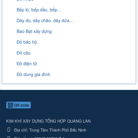
Bếp lò, bếp dầu, bếp...
Dây dù, dây chão, dây dứa...
Bao-Bạt xây dựng
Đồ bảo hộ
Đồ câu
Đồ điện tử
Đồ dùng gia đình
QR-code
KIM KHÍ XÂY DỰNG TỔNG HỢP QUANG LAN
Địa chỉ:
Trung Tâm Thành Phố Bắc Ninh