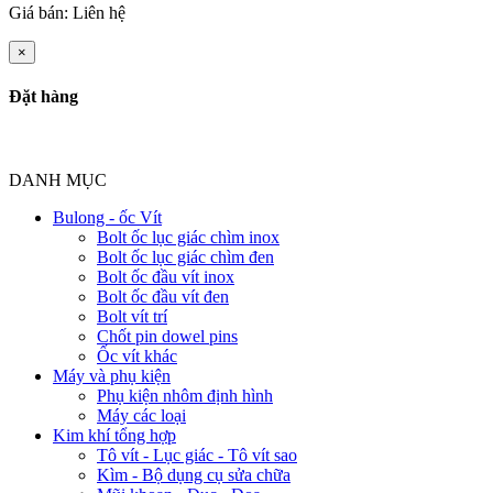
Giá bán:
Liên hệ
×
Đặt hàng
DANH MỤC
Bulong - ốc Vít
Bolt ốc lục giác chìm inox
Bolt ốc lục giác chìm đen
Bolt ốc đầu vít inox
Bolt ốc đầu vít đen
Bolt vít trí
Chốt pin dowel pins
Ốc vít khác
Máy và phụ kiện
Phụ kiện nhôm định hình
Máy các loại
Kim khí tổng hợp
Tô vít - Lục giác - Tô vít sao
Kìm - Bộ dụng cụ sửa chữa