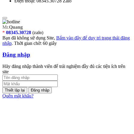
Điện thoại:
08345.30728 Zalo
Mr.
Quang
*
08345.30728
(zalo)
Bạn đã không sử dụng Site,
Bấm vào đây để duy trì trạng thái đăng
nhập
. Thời gian chờ:
60
giây
Đăng nhập
Hãy đăng nhập thành viên để trải nghiệm đầy đủ các tiện ích trên
site
Đăng nhập
Quên mật khẩu?