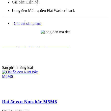
Giá bán:
Liên hệ
Long đen M4 mạ đen Flat Washer black
Chi tiết sản phẩm
Cửa hàng Tổng hợp Quang Lan Bắc Ninh
DT 012345.30728
Số 4 Phố Nhà Chung, p.Tiền An, Tp. Bắc Ninh, điện thoại :
012345.30728 phone-zalo-kakaotalk, email: danquang@gmail.com
Thành phố Bắc Giang, Vĩnh Phúc, Hải Dương, Hải Phòng, Hà Nội,
Hưng Yên, Đà Nẵng, Sài Gòn
Sản phẩm cùng loại
Đai ốc ecu Nuts bậc M5M6