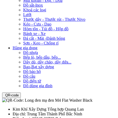
Mũi khoan - Đục - Doa
Đồ sắt-Inox
Khoá các loại
Lưới
Thước dây - Thước rút - Thước Nivo
Kéo - Cưa - Dao
Hòm tôn - Túi đồ - Hộp đồ
Bánh xe - Xe
Đá cắt - Mài -Đánh bóng
Sơn - Keo - Chống rỉ
Hàng gia dụng
Đồ nhựa
Bếp lò, bếp dầu, bếp...
Dây dù, dây chão, dây dứa...
Bao-Bạt xây dựng
Đồ bảo hộ
Đồ câu
Đồ điện tử
Đồ dùng gia đình
QR-code
Kim Khí Xây Dựng Tổng hợp Quang Lan
Địa chỉ:
Trung Tâm Thành Phố Bắc Ninh