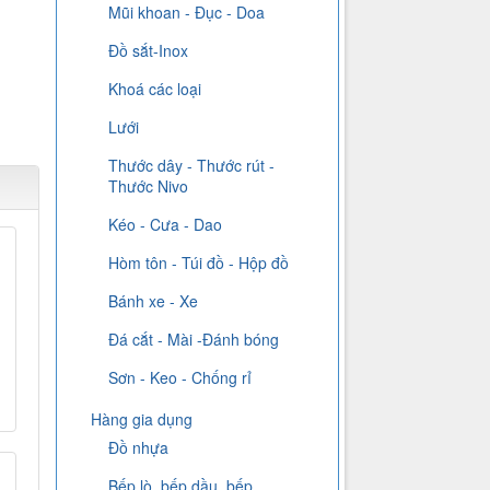
Mũi khoan - Đục - Doa
Đồ sắt-Inox
Khoá các loại
Lưới
Thước dây - Thước rút -
Thước Nivo
Kéo - Cưa - Dao
Hòm tôn - Túi đồ - Hộp đồ
Bánh xe - Xe
Đá cắt - Mài -Đánh bóng
Sơn - Keo - Chống rỉ
Hàng gia dụng
Đồ nhựa
Bếp lò, bếp dầu, bếp...