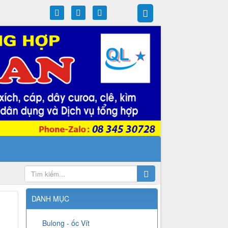
DANH MỤC
Bulong - ốc Vít