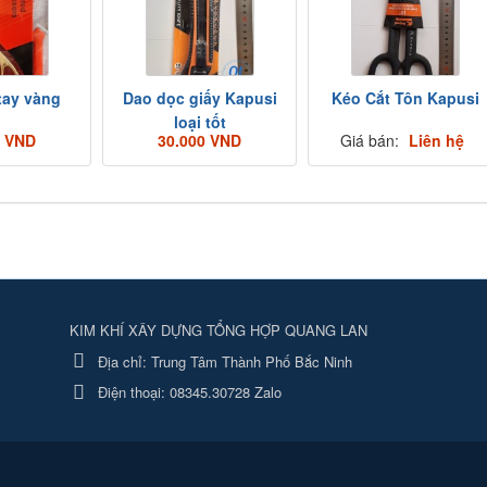
tay vàng
Dao dọc giấy Kapusi
Kéo Cắt Tôn Kapusi
loại tốt
0 VND
30.000 VND
Giá bán:
Liên hệ
KIM KHÍ XÂY DỰNG TỔNG HỢP QUANG LAN
Địa chỉ:
Trung Tâm Thành Phố Bắc Ninh
Điện thoại:
08345.30728 Zalo