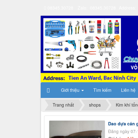
08345.30728
Zalo: 08345.30728
Address:
Giới thiệu
Tìm kiếm
Liên hệ
Trang nhất
shops
Kim khí tổ
Dao dựa cán 
Đăng ngày 07-