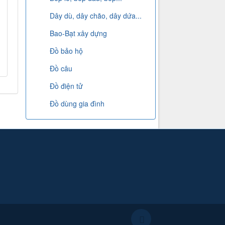
Dây dù, dây chão, dây dứa...
Bao-Bạt xây dựng
Đồ bảo hộ
Đồ câu
Đồ điện tử
Đồ dùng gia đình