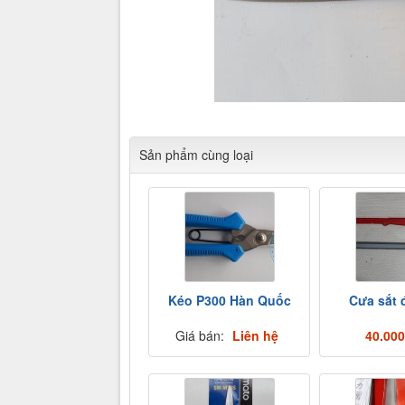
kim khí, sắt, thép, bulong, curoa, lưới B40, ino
Sản phẩm cùng loại
Kéo P300 Hàn Quốc
Cưa sắt 
Giá bán:
Liên hệ
40.00