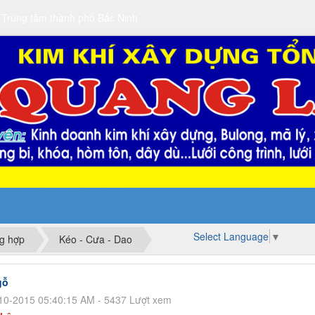
 Trung tâm thành phố Bắc Ninh
Select Language
▼
ng hợp
Kéo - Cưa - Dao
gỗ
10-2015 05:40:15 AM - 5437 Lượt xem