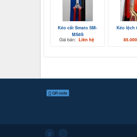
Kéo cắt Smato SM-
Kéo lệch 
MS8S
Giá bán:
Liên hệ
85.00
QR-code