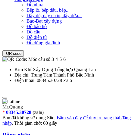
Đồ nhựa
Bếp lò, bếp dầu, bếp...
Dây dù, dây chão, dây dứa...
Bao-Bạt xây dựng
Đồ bảo hộ
Đồ câu
Đồ điện tử
Đồ dùng gia đình
QR-code
Kim Khí Xây Dựng Tổng hợp Quang Lan
Địa chỉ:
Trung Tâm Thành Phố Bắc Ninh
Điện thoại:
08345.30728 Zalo
Mr.
Quang
*
08345.30728
(zalo)
Bạn đã không sử dụng Site,
Bấm vào đây để duy trì trạng thái đăng
nhập
. Thời gian chờ:
60
giây
Đăng nhập