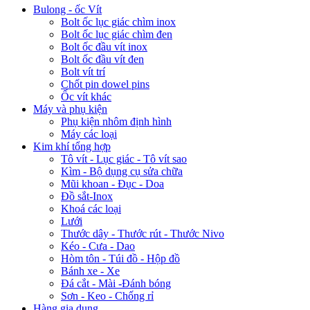
Bulong - ốc Vít
Bolt ốc lục giác chìm inox
Bolt ốc lục giác chìm đen
Bolt ốc đầu vít inox
Bolt ốc đầu vít đen
Bolt vít trí
Chốt pin dowel pins
Ốc vít khác
Máy và phụ kiện
Phụ kiện nhôm định hình
Máy các loại
Kim khí tổng hợp
Tô vít - Lục giác - Tô vít sao
Kìm - Bộ dụng cụ sửa chữa
Mũi khoan - Đục - Doa
Đồ sắt-Inox
Khoá các loại
Lưới
Thước dây - Thước rút - Thước Nivo
Kéo - Cưa - Dao
Hòm tôn - Túi đồ - Hộp đồ
Bánh xe - Xe
Đá cắt - Mài -Đánh bóng
Sơn - Keo - Chống rỉ
Hàng gia dụng