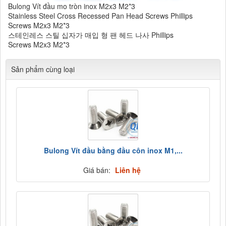
Bulong Vít đầu mo tròn inox M2x3 M2*3
Stainless Steel Cross Recessed Pan Head Screws Phillips
Screws M2x3 M2*3
​스테인레스 스틸 십자가 매입 형 팬 헤드 나사 Phillips
Screws M2x3 M2*3
Sản phẩm cùng loại
Bulong Vít đầu bằng đầu côn inox M1,...
Giá bán:
Liên hệ