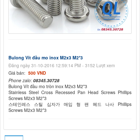
Bulong Vít đầu mo inox M2x3 M2*3
Đăng ngày 31-10-2016 12:59:14 PM - 3152 Lượt xem
Giá bán:
500 VND
Phone zalo
:
08345.30728
Bulong Vít đầu mo tròn inox M2x3 M2*3
Stainless Steel Cross Recessed Pan Head Screws Phillips
Screws M2x3 M2*3
스테인레스 스틸 십자가 매입 형 팬 헤드 나사 Phillips
Screws M2x3 M2*3