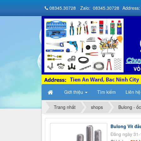
08345.30728
Zalo: 08345.30728
Address:
Giới thiệu
Tìm kiếm
Liên hệ
Trang nhất
shops
Bulong - ốc
Bulong Vít đầ
Đăng ngày 31-