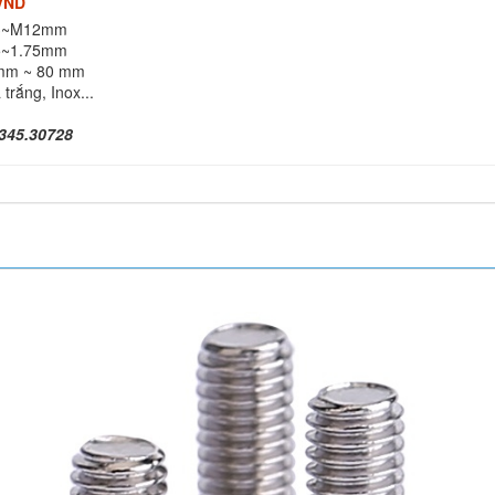
VND
3~M12mm
5~1.75mm
mm ~ 80 mm
trắng, Inox...
345.30728