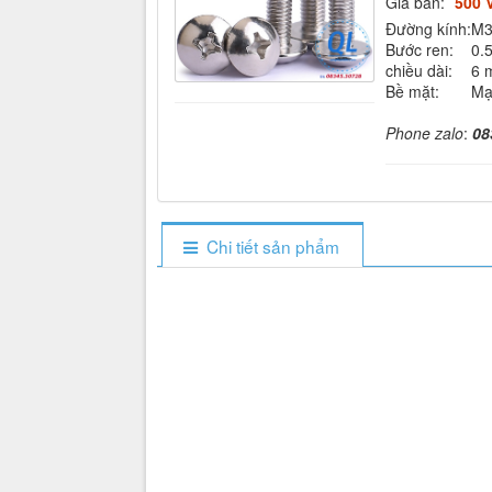
Giá bán:
500 
Đường kính:
M
Bước ren:
0.
chiều dài:
6 
Bề mặt:
Mạ 
Phone zalo
:
08
Chi tiết sản phẩm