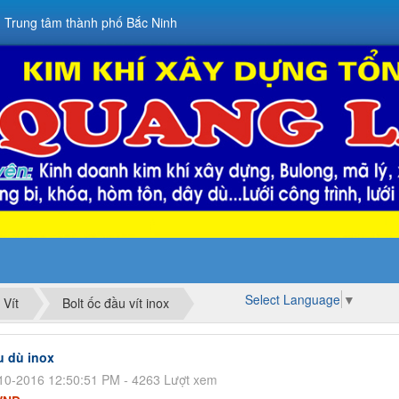
 Trung tâm thành phố Bắc Ninh
Select Language
▼
 Vít
Bolt ốc đầu vít inox
u dù inox
10-2016 12:50:51 PM - 4263 Lượt xem