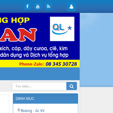
DANH MỤC
Bulong - ốc Vít