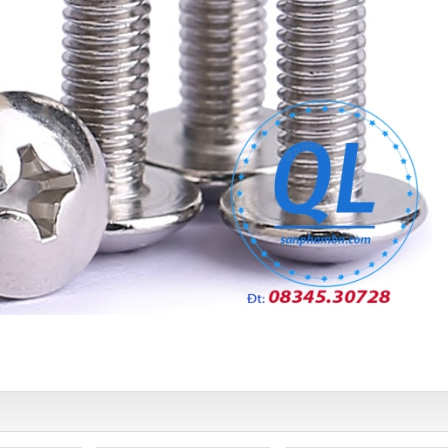
45.30728 Chuyên Cung cấp các mặt hàng kim khí tổng hợp, phụ kiện 