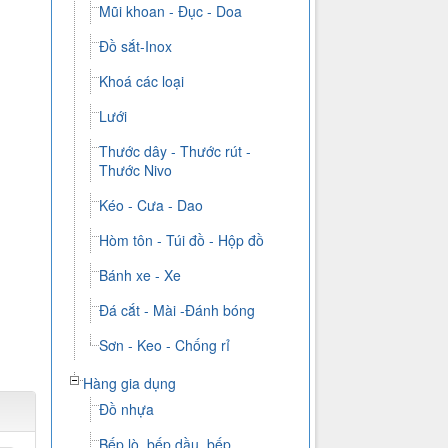
Mũi khoan - Đục - Doa
Đồ sắt-Inox
Khoá các loại
Lưới
Thước dây - Thước rút -
Thước Nivo
Kéo - Cưa - Dao
Hòm tôn - Túi đồ - Hộp đồ
Bánh xe - Xe
Đá cắt - Mài -Đánh bóng
xây
Sơn - Keo - Chống rỉ
Hàng gia dụng
Đồ nhựa
Bếp lò, bếp dầu, bếp...